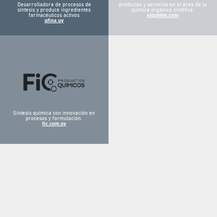
Desarrolladora de procesos de
productos y servicios en el área de la
síntesis y produce ingredientes
química orgánica sintética.
farmacéuticos activos
siquimia.com
qfina.uy
Síntesis química con innovación en
procesos y formulación.
fic.com.uy