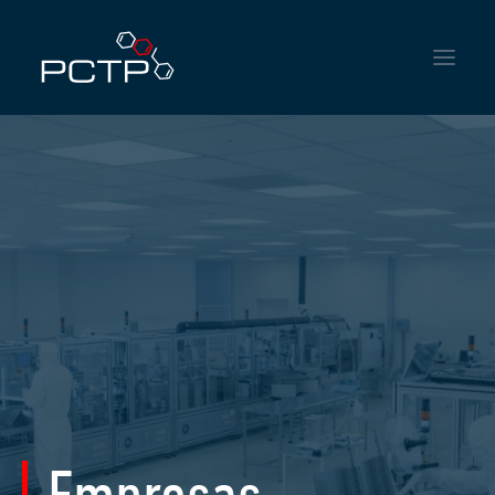
HOME
INSTITUCIONAL
SERVICIOS
NOTICIAS
CONTACTO
ENGLISH
ESPAÑOL
PORTUGUÊS DO BRASIL