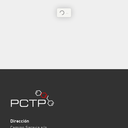
...
Dirección
Camino Saravia s/n