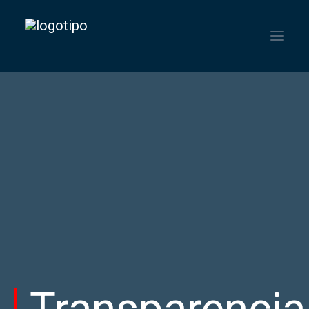
HOME
INSTITUCIONAL
SERVICIOS
NOTICIAS
CONTACTO
ENGLISH
ESPAÑOL
PORTUGUÊS DO BRASIL