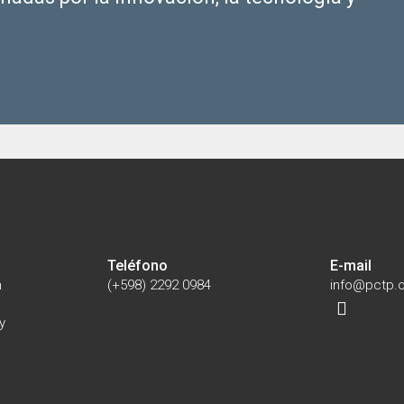
Teléfono
E-mail
n
(+598) 2292 0984
info@pctp.o
y