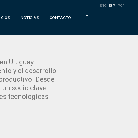
ENGLISH
ESPAÑOL
PORTUGUÊS
ICIOS
NOTICIAS
CONTACTO
 en Uruguay
nto y el desarrollo
 productivo. Desde
n un socio clave
nes tecnológicas