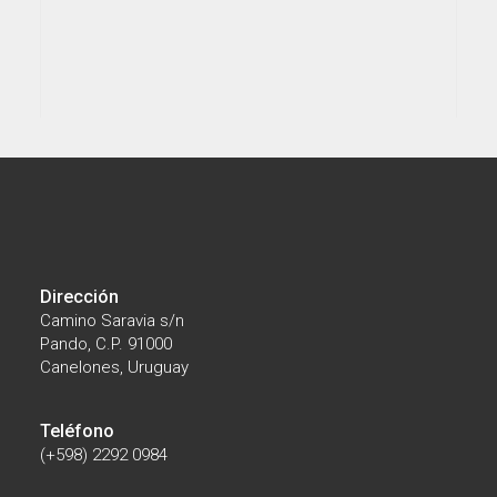
07/28/2026
El Parque Científico participó en la
Dirección
instalación del primer Núcleo Productivo de
Camino Saravia s/n
Biotecnología impulsado por el MIEM
Pando, C.P. 91000
Canelones, Uruguay
Teléfono
(+598) 2292 0984