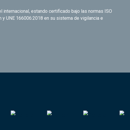
 internacional, estando certificado bajo las normas ISO
n y UNE 166006:2018 en su sistema de vigilancia e