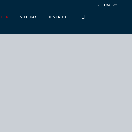
ENGLISH
ESPAÑOL
PORTUGUÊS
ICIOS
NOTICIAS
CONTACTO