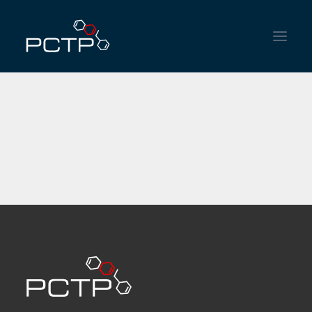
INÍCIO
INSTITUCIONAL
SERVIÇOS
NOTÍCIAS
CONTATO
ENGLISH
ESPAÑOL
PORTUGUÊS DO BRASIL