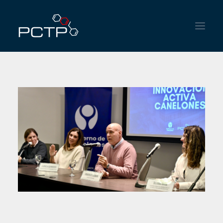
HOME
INSTITUTIONAL
SERVICES
NEWS
CONTACT
ENGLISH
ESPAÑOL
PORTUGUÊS DO BRASIL