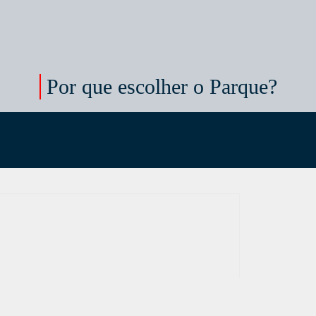
Por que escolher o Parque?
 que fazemos
or que
o PCTP?
scolher o
arque?