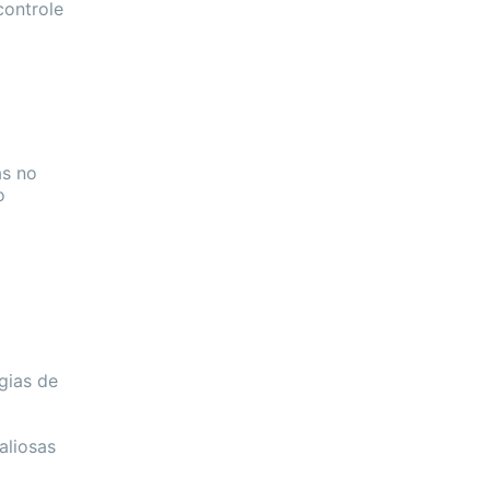
controle
as no
o
gias de
aliosas