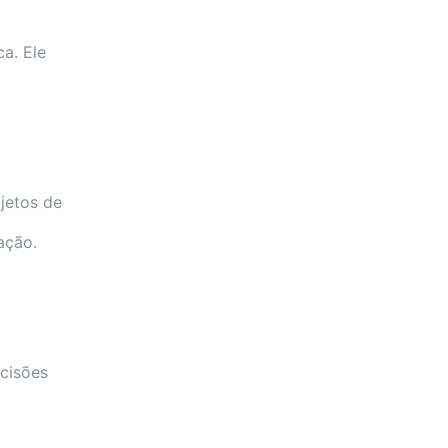
a. Ele
ojetos de
ação.
ecisões