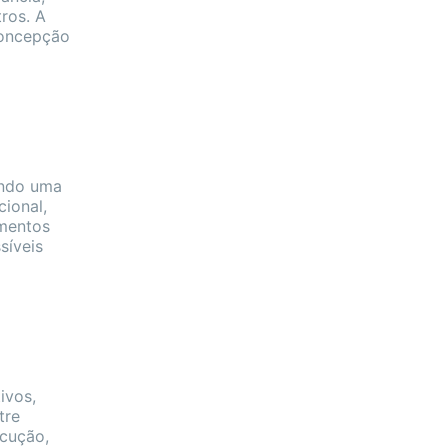
tros. A
concepção
endo uma
cional,
imentos
síveis
ivos,
tre
ecução,