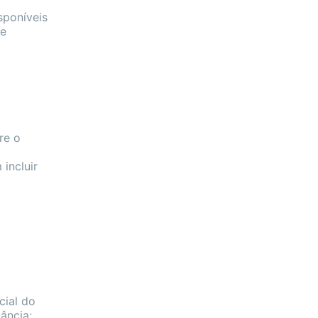
sponíveis
de
re o
incluir
cial do
ância;