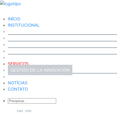
INÍCIO
INSTITUCIONAL
O QUE É O SCIENCE PARK?
DIRECTORIO
INFRAESTRUTURA
CHAMADO
TRANSPARÊNCIA
SERVIÇOS
GESTIÓN DE LA INNOVACIÓN
PROPUESTA URBANÍSTICA
NOTÍCIAS
CONTATO
ENGLISH
ESPAÑOL
PORTUGUÊS DO BRASIL