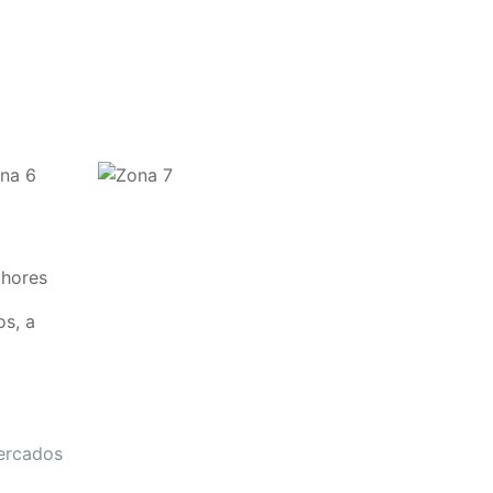
lhores
s, a
mercados