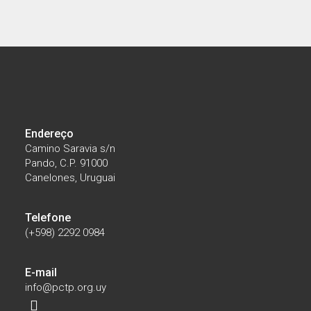
07/28/2026
El Parque Científico participó en la
instalación del primer Núcleo Productivo de
Biotecnología impulsado por el MIEM
Endereço
Camino Saravia s/n
Pando, C.P. 91000
Canelones, Uruguai
Telefone
(+598) 2292 0984
E-mail
info@pctp.org.uy