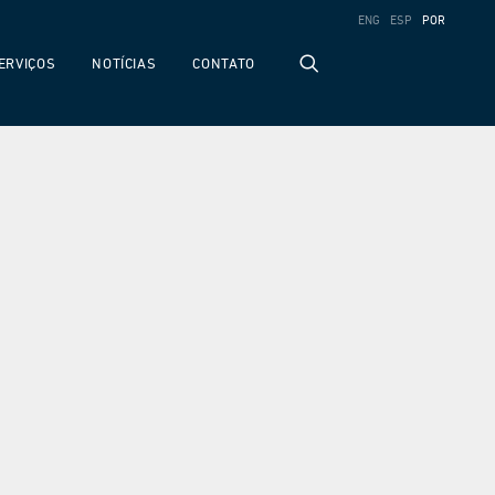
ENGLISH
ESPAÑOL
PORTUGUÊS 
ERVIÇOS
NOTÍCIAS
CONTATO