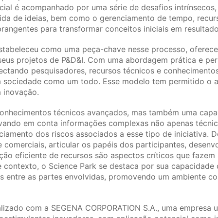
cial é acompanhado por uma série de desafios intrínsecos,
da de ideias, bem como o gerenciamento de tempo, recurso
rangentes para transformar conceitos iniciais em resultad
estabeleceu como uma peça-chave nesse processo, oferece
eus projetos de P&D&I. Com uma abordagem prática e pers
nectando pesquisadores, recursos técnicos e conhecimento
da sociedade como um todo. Esse modelo tem permitido o 
 inovação.
 conhecimentos técnicos avançados, mas também uma capa
levando em conta informações complexas não apenas técni
nciamento dos riscos associados a esse tipo de iniciativa. D
 e comerciais, articular os papéis dos participantes, dese
ão eficiente de recursos são aspectos críticos que fazem 
 contexto, o Science Park se destaca por sua capacidade 
ivas entre as partes envolvidas, promovendo um ambiente c
realizado com a SEGENA CORPORATION S.A., uma empresa u