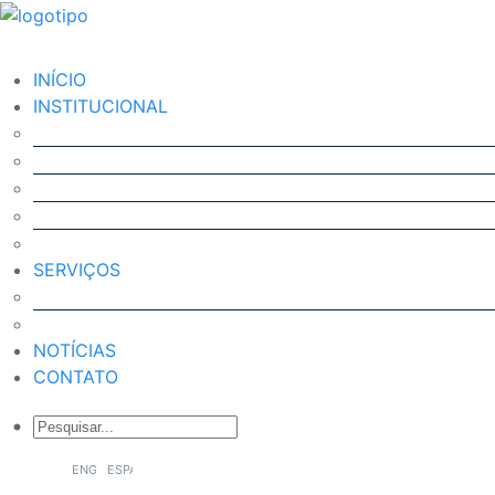
INÍCIO
INSTITUCIONAL
O QUE É O SCIENCE PARK?
DIRECTORIO
INFRAESTRUTURA
CHAMADO
TRANSPARÊNCIA
SERVIÇOS
GESTIÓN DE LA INNOVACIÓN
PROPUESTA URBANÍSTICA
NOTÍCIAS
CONTATO
ENGLISH
ESPAÑOL
PORTUGUÊS DO BRASIL