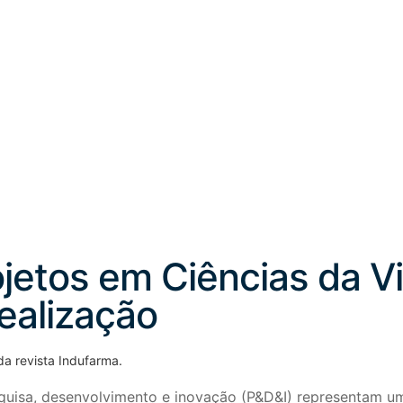
ojetos em Ciências da V
realização
a revista Indufarma.
esquisa, desenvolvimento e inovação (P&D&I) representam 