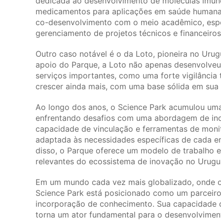
dedicada ao desenvolvimento de moléculas imuno
medicamentos para aplicações em saúde humana 
co-desenvolvimento com o meio acadêmico, espec
gerenciamento de projetos técnicos e financeiros
Outro caso notável é o da Loto, pioneira no Urug
apoio do Parque, a Loto não apenas desenvolveu
serviços importantes, como uma forte vigilância
crescer ainda mais, com uma base sólida em sua 
Ao longo dos anos, o Science Park acumulou uma 
enfrentando desafios com uma abordagem de ino
capacidade de vinculação e ferramentas de moni
adaptada às necessidades específicas de cada em
disso, o Parque oferece um modelo de trabalho 
relevantes do ecossistema de inovação no Urugua
Em um mundo cada vez mais globalizado, onde os
Science Park está posicionado como um parceiro
incorporação de conhecimento. Sua capacidade de
torna um ator fundamental para o desenvolviment