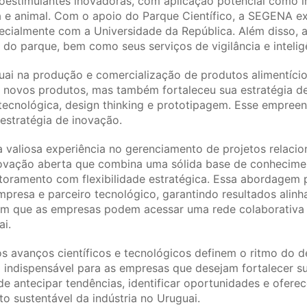
estimulantes inovadoras, com aplicação potencial como i
e animal. Com o apoio do Parque Científico, a SEGENA e
ialmente com a Universidade da República. Além disso, a 
 do parque, bem como seus serviços de vigilância e intelig
uai na produção e comercialização de produtos alimentícios
 novos produtos, mas também fortaleceu sua estratégia d
 tecnológica, design thinking e prototipagem. Esse empree
estratégia de inovação.
valiosa experiência no gerenciamento de projetos relacio
vação aberta que combina uma sólida base de conheciment
toramento com flexibilidade estratégica. Essa abordagem 
presa e parceiro tecnológico, garantindo resultados alin
em que as empresas podem acessar uma rede colaborativa q
i.
 avanços científicos e tecnológicos definem o ritmo do 
 indispensável para as empresas que desejam fortalecer s
 antecipar tendências, identificar oportunidades e oferec
o sustentável da indústria no Uruguai.